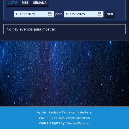
LISTA
MES
SEMANA
para
No hay eventos para mostrar.
|
|
Ayuda
Reglas y Términos
Ir Arriba ▲
,
SMF 2.1.7 © 2026
Simple Machines
Web Designs by:
ShadesWeb.com