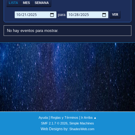
LISTA
MES
SEMANA
para
No hay eventos para mostrar.
|
|
Ayuda
Reglas y Términos
Ir Arriba ▲
,
SMF 2.1.7 © 2026
Simple Machines
Web Designs by:
ShadesWeb.com