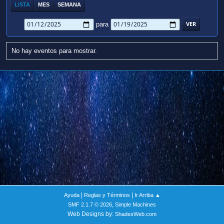
LISTA
MES
SEMANA
para
No hay eventos para mostrar.
|
|
Ayuda
Reglas y Términos
Ir Arriba ▲
,
SMF 2.1.7 © 2026
Simple Machines
Web Designs by:
ShadesWeb.com