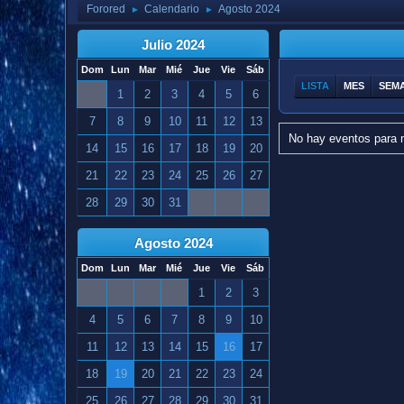
Forored
Calendario
Agosto 2024
►
►
Julio 2024
Dom
Lun
Mar
Mié
Jue
Vie
Sáb
LISTA
MES
SEM
1
2
3
4
5
6
7
8
9
10
11
12
13
No hay eventos para 
14
15
16
17
18
19
20
21
22
23
24
25
26
27
28
29
30
31
Agosto 2024
Dom
Lun
Mar
Mié
Jue
Vie
Sáb
1
2
3
4
5
6
7
8
9
10
11
12
13
14
15
16
17
18
19
20
21
22
23
24
25
26
27
28
29
30
31