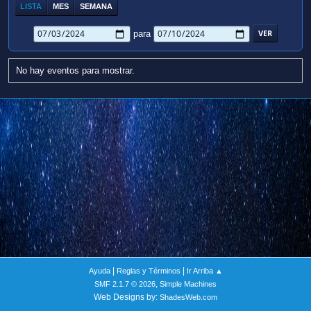
LISTA
MES
SEMANA
para
No hay eventos para mostrar.
|
|
Ayuda
Reglas y Términos
Ir Arriba ▲
,
SMF 2.1.7 © 2026
Simple Machines
Web Designs by:
ShadesWeb.com