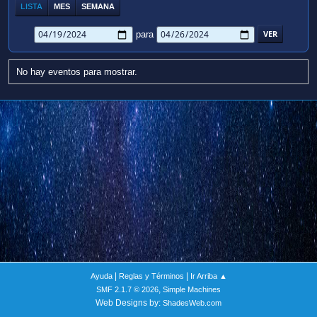
LISTA
MES
SEMANA
para
No hay eventos para mostrar.
|
|
Ayuda
Reglas y Términos
Ir Arriba ▲
,
SMF 2.1.7 © 2026
Simple Machines
Web Designs by:
ShadesWeb.com