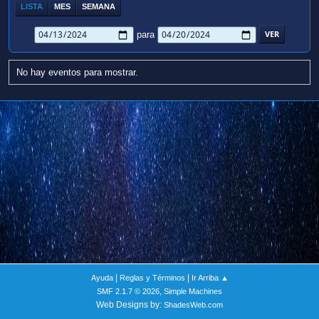
LISTA
MES
SEMANA
para
No hay eventos para mostrar.
|
|
Ayuda
Reglas y Términos
Ir Arriba ▲
,
SMF 2.1.7 © 2026
Simple Machines
Web Designs by:
ShadesWeb.com