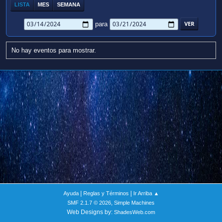
LISTA
MES
SEMANA
para
No hay eventos para mostrar.
|
|
Ayuda
Reglas y Términos
Ir Arriba ▲
,
SMF 2.1.7 © 2026
Simple Machines
Web Designs by:
ShadesWeb.com