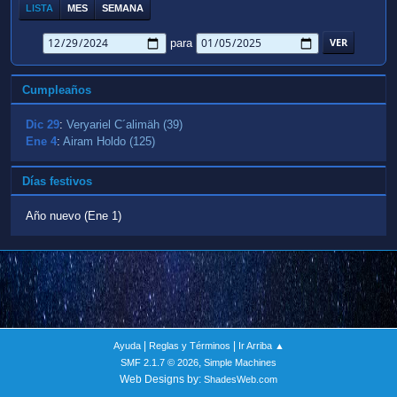
LISTA
MES
SEMANA
para
Cumpleaños
Dic 29
:
Veryariel C´alimäh (39)
Ene 4
:
Airam Holdo (125)
Días festivos
Año nuevo (Ene 1)
|
|
Ayuda
Reglas y Términos
Ir Arriba ▲
,
SMF 2.1.7 © 2026
Simple Machines
Web Designs by:
ShadesWeb.com