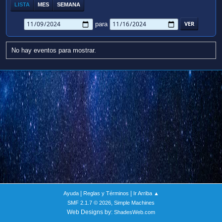
LISTA
MES
SEMANA
para
No hay eventos para mostrar.
|
|
Ayuda
Reglas y Términos
Ir Arriba ▲
,
SMF 2.1.7 © 2026
Simple Machines
Web Designs by:
ShadesWeb.com