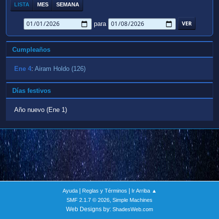
LISTA
MES
SEMANA
para
Cumpleaños
Ene 4
:
Airam Holdo (126)
Días festivos
Año nuevo (Ene 1)
|
|
Ayuda
Reglas y Términos
Ir Arriba ▲
,
SMF 2.1.7 © 2026
Simple Machines
Web Designs by:
ShadesWeb.com